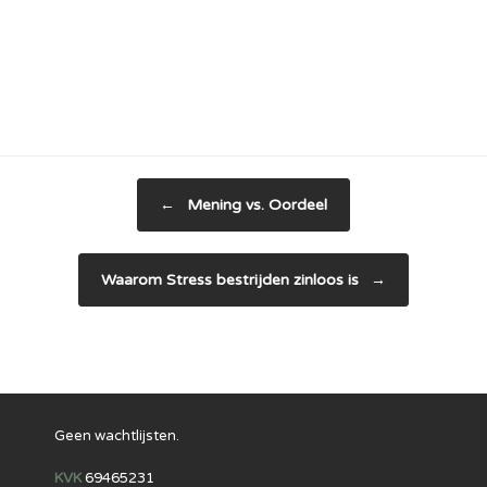
Bericht navigatie
←
Mening vs. Oordeel
Waarom Stress bestrijden zinloos is
→
Geen wachtlijsten.
KVK
69465231